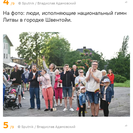
4
/9
© Sputnik / Владислав Адамовский
На фото: люди, исполняющие национальный гимн
Литвы в городке Швентойи.
5
/9
© Sputnik / Владислав Адамовский