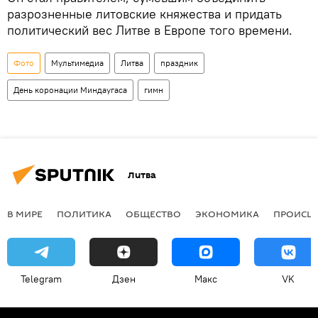
разрозненные литовские княжества и придать
политический вес Литве в Европе того времени.
Фото
Мультимедиа
Литва
праздник
День коронации Миндаугаса
гимн
Литва
В МИРЕ
ПОЛИТИКА
ОБЩЕСТВО
ЭКОНОМИКА
ПРОИСШ
Telegram
Дзен
Макс
VK