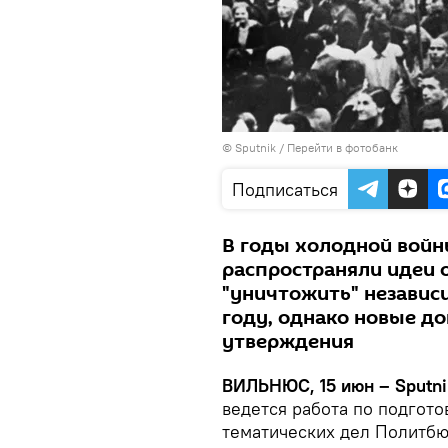
© Sputnik
/
Перейти в фотобанк
Подписаться
В годы холодной войн
распространяли идеи 
"уничтожить" независ
году, однако новые д
утверждения
ВИЛЬНЮС, 15 июн – Sputni
ведется работа по подгото
тематических дел Политб