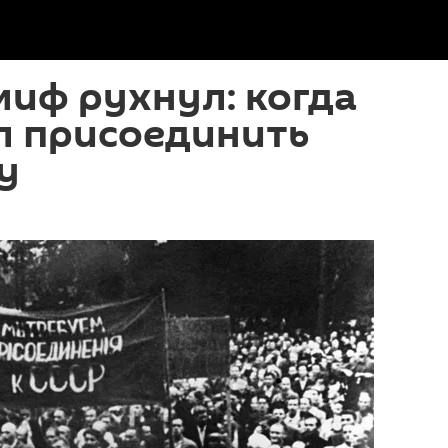
иф рухнул: когда
л присоединить
у