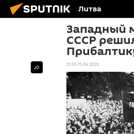
Литва
Западный м
СССР реши
Прибалтик
21:05 15.06.2020