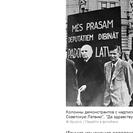
Колонны демонстрантов с надпися
Советскую Латвию", "Да здравству
© Sputnik
/
Перейти в фотобанк
Изучив изыскания советск