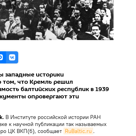
ы западные историки
о том, что Кремль решил
имость балтийских республик в 1939
окументы опровергают эти
k.
В Институте российской истории РАН
вке к научной публикации так называемых
юро ЦК ВКП(б), сообщает
RuBaltic.ru
.