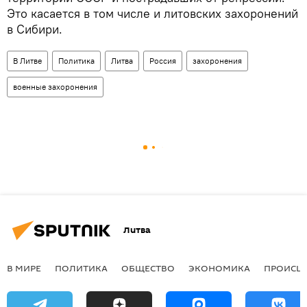
Это касается в том числе и литовских захоронений
в Сибири.
В Литве
Политика
Литва
Россия
захоронения
военные захоронения
Литва
В МИРЕ
ПОЛИТИКА
ОБЩЕСТВО
ЭКОНОМИКА
ПРОИСШ