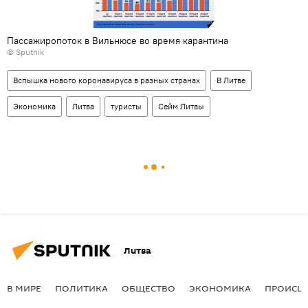
Пассажиропоток в Вильнюсе во время карантина
© Sputnik
Вспышка нового коронавируса в разных странах
В Литве
Экономика
Литва
туристы
Сейм Литвы
Литва
В МИРЕ
ПОЛИТИКА
ОБЩЕСТВО
ЭКОНОМИКА
ПРОИСШ