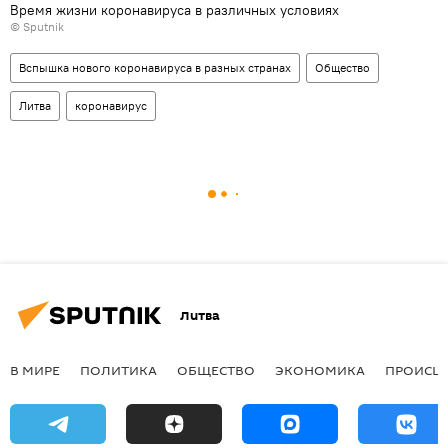
Время жизни коронавируса в различных условиях
© Sputnik
Вспышка нового коронавируса в разных странах
Общество
Литва
коронавирус
Литва
В МИРЕ
ПОЛИТИКА
ОБЩЕСТВО
ЭКОНОМИКА
ПРОИСШ