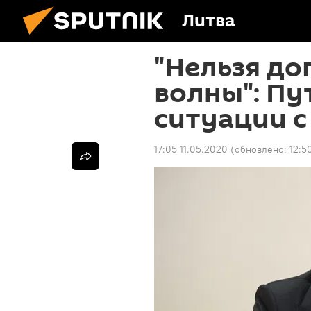
Литва
"Нельзя до
волны": Пу
ситуации с
17:05 11.05.2020
(обновлено:
12:5