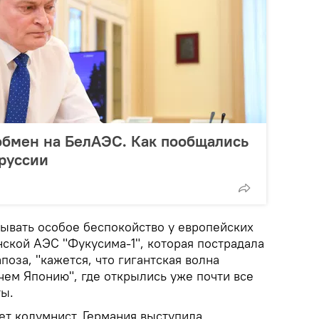
обмен на БелАЭС. Как пообщались
руссии
зывать особое беспокойство у европейских
нской АЭС "Фукусима-1", которая пострадала
поза, "кажется, что гигантская волна
чем Японию", где открылись уже почти все
ты.
ет колумнист, Германия выступила