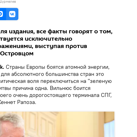
 Шурмелев
я издания, все факты говорят о том,
твуется исключительно
ражениями, выступая против
 Островцом
k.
Страны Европы боятся атомной энергии,
 для абсолютного большинства стран это
литическая воля переключиться на "зеленую
итвы причина одна. Вильнюс боится
воего очень дорогостоящего терминала СПГ,
Кеннет Рапоза.