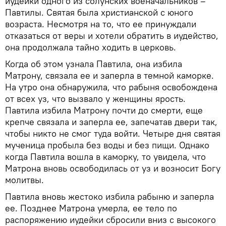
иудейки одного из солунских военачальников –
Павтилы. Святая была христианской с юного
возраста. Несмотря на то, что ее принуждали
отказаться от веры и хотели обратить в иудейство,
она продолжала тайно ходить в церковь.
Когда об этом узнала Павтила, она избила
Матрону, связала ее и заперла в темной каморке.
На утро она обнаружила, что рабыня освобождена
от всех уз, что вызвало у женщины ярость.
Павтила избила Матрону почти до смерти, еще
крепче связала и заперла ее, запечатав двери так,
чтобы никто не смог туда войти. Четыре дня святая
мученица пробыла без воды и без пищи. Однако
когда Павтила вошла в каморку, то увидела, что
Матрона вновь освободилась от уз и возносит Богу
молитвы.
Павтила вновь жестоко избила рабыню и заперла
ее. Позднее Матрона умерла, ее тело по
распоряжению иудейки сбросили вниз с высокого