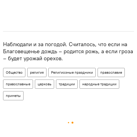
Наблюдали и за погодой. Считалось, что если на
Благовещенье дождь – родится рожь, а если гроза
– будет урожай орехов.
Общество
религия
Религиозные праздники
православие
православные
церковь
традиции
народные традиции
приметы