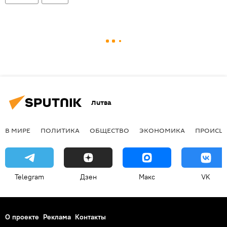
Литва
В МИРЕ
ПОЛИТИКА
ОБЩЕСТВО
ЭКОНОМИКА
ПРОИСШ
Telegram
Дзен
Макс
VK
О проекте
Реклама
Контакты