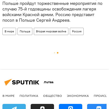
Польше пройдут торжественные мероприятия по
случаю 75-й годовщины освобождения лагеря
войсками Красной армии. Россию представит
посол в Польше Сергей Андреев.
В мире
Польша
Вторая мировая война
Россия
Литва
В МИРЕ
ПОЛИТИКА
ОБЩЕСТВО
ЭКОНОМИКА
ПРОИСШ