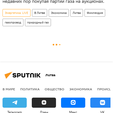
недавних пор покупая партии газа на аукционах.
Энергетика. LIVE
В Литве
Экономика
Литва
Финляндия
газопровод
природный газ
Литва
В МИРЕ
ПОЛИТИКА
ОБЩЕСТВО
ЭКОНОМИКА
ПРОИСШ
Telegram
Дзен
Макс
VK