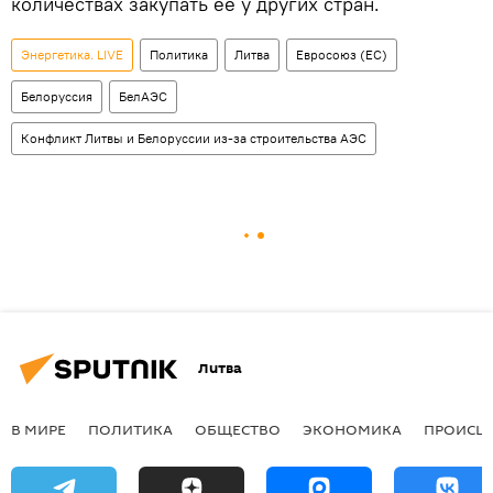
количествах закупать ее у других стран.
Энергетика. LIVE
Политика
Литва
Евросоюз (ЕС)
Белоруссия
БелАЭС
Конфликт Литвы и Белоруссии из-за строительства АЭС
Литва
В МИРЕ
ПОЛИТИКА
ОБЩЕСТВО
ЭКОНОМИКА
ПРОИСШ