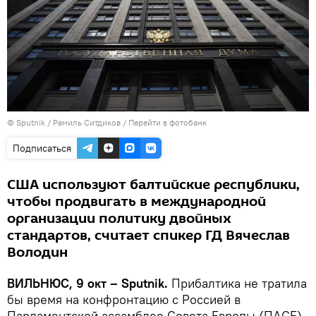
© Sputnik / Рамиль Ситдиков
/
Перейти в фотобанк
Подписаться
США используют балтийские республики,
чтобы продвигать в международной
организации политику двойных
стандартов, считает спикер ГД Вячеслав
Володин
ВИЛЬНЮС, 9 окт – Sputnik.
Прибалтика не тратила
бы время на конфронтацию с Россией в
Парламентской ассамблее Совета Европы (ПАСЕ),