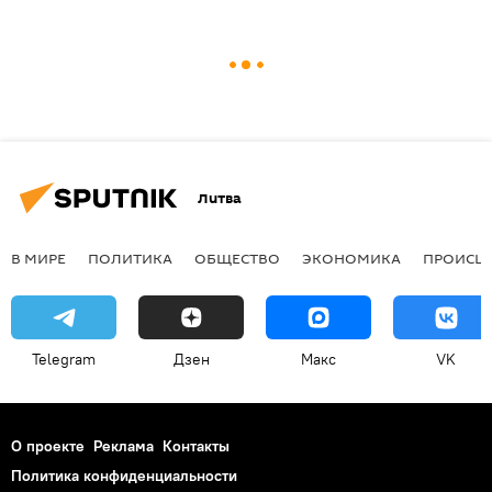
Литва
В МИРЕ
ПОЛИТИКА
ОБЩЕСТВО
ЭКОНОМИКА
ПРОИСШ
Telegram
Дзен
Макс
VK
О проекте
Реклама
Контакты
Политика конфиденциальности