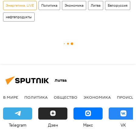
Энергетика. LIVE
Политика
Экономика
Литва
Белоруссия
нефтепродукты
Литва
В МИРЕ
ПОЛИТИКА
ОБЩЕСТВО
ЭКОНОМИКА
ПРОИСШ
Telegram
Дзен
Макс
VK