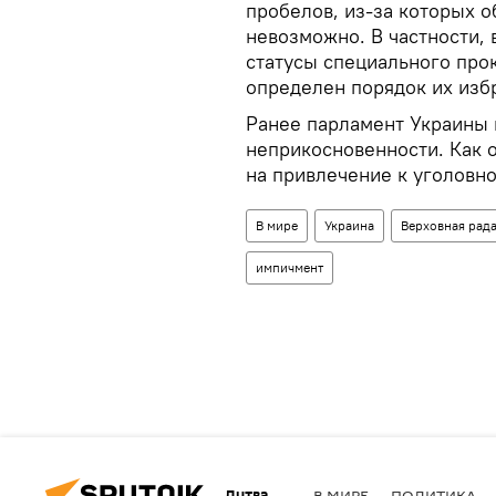
пробелов, из-за которых 
невозможно. В частности,
статусы специального прок
определен порядок их изб
Ранее парламент Украины 
неприкосновенности. Как 
на привлечение к уголовно
В мире
Украина
Верховная рад
импичмент
Литва
В МИРЕ
ПОЛИТИКА