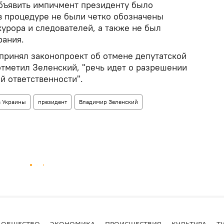
объявить импичмент президенту было
 в процедуре не были четко обозначены
урора и следователей, а также не был
рания.
принял законопроект об отмене депутатской
отметил Зеленский, "речь идет о разрешении
й ответственности".
а Украины
президент
Владимир Зеленский
ОБЩЕСТВО
ЭКОНОМИКА
ПРОИСШЕСТВИЯ
КУЛЬТУРА
Т