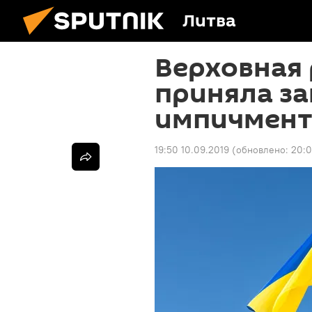
Литва
Верховная
приняла за
импичмент
19:50 10.09.2019
(обновлено:
20:0