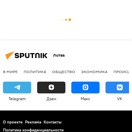
Литва
В МИРЕ
ПОЛИТИКА
ОБЩЕСТВО
ЭКОНОМИКА
ПРОИСШ
Telegram
Дзен
Макс
VK
О проекте
Реклама
Контакты
Политика конфиденциальности