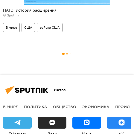
НАТО: история расширения
© Sputnik
В мире
США
войска США
Литва
В МИРЕ
ПОЛИТИКА
ОБЩЕСТВО
ЭКОНОМИКА
ПРОИСШ
Telegram
Дзен
Макс
VK