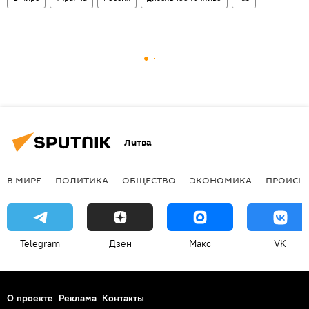
Литва
В МИРЕ
ПОЛИТИКА
ОБЩЕСТВО
ЭКОНОМИКА
ПРОИСШ
Telegram
Дзен
Макс
VK
О проекте
Реклама
Контакты