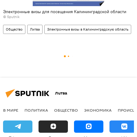
Электронные визы для посещения Калининградской области
© Sputnik
Общество
Литва
Электронные визы в Калининградскую область
Литва
В МИРЕ
ПОЛИТИКА
ОБЩЕСТВО
ЭКОНОМИКА
ПРОИСШ