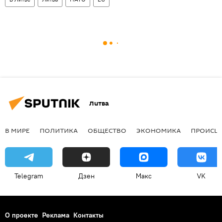
Литва
В МИРЕ
ПОЛИТИКА
ОБЩЕСТВО
ЭКОНОМИКА
ПРОИСШ
Telegram
Дзен
Макс
VK
О проекте
Реклама
Контакты