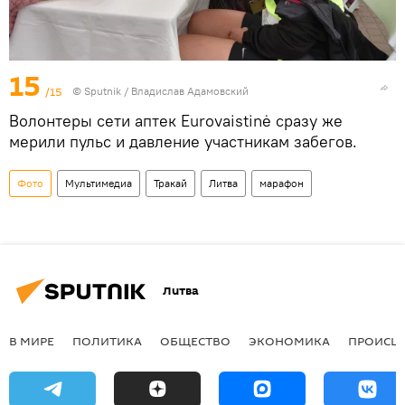
15
/15
© Sputnik / Владислав Адамовский
Волонтеры сети аптек Eurovaistinė сразу же
мерили пульс и давление участникам забегов.
Фото
Мультимедиа
Тракай
Литва
марафон
Литва
В МИРЕ
ПОЛИТИКА
ОБЩЕСТВО
ЭКОНОМИКА
ПРОИСШ