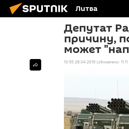
Литва
Депутат Ра
причину, п
может "нап
10:55 28.04.2019
(обновлено:
11:1