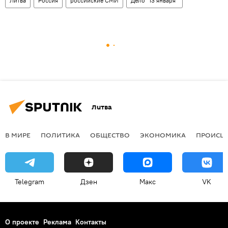
Литва
Россия
российские СМИ
Дело "13 января"
Литва
В МИРЕ
ПОЛИТИКА
ОБЩЕСТВО
ЭКОНОМИКА
ПРОИСШ
Telegram
Дзен
Макс
VK
О проекте
Реклама
Контакты