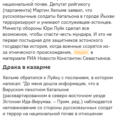
национальной почве. Депутат рийгикогу
(парламента) Мартин Хельме заявил, что
русскоязычные солдаты батальона в городе Йыхви
терроризируют и унижают сослуживцев-эстонцев.
Министр обороны Юри Луйк сделал все
возможное, чтобы спасти честь мундира. И это не
первая постыдная для защитников эстонского
государства история, когда военные ссорятся из-
за этнического происхождения,
пишет
в
материале РИА Новости Константин Севастьянов.
Драка в казарме
Хельме обратился к Луйку с посланием, в котором
написал: "До меня дошла информация, что в
Вируском пехотном батальоне
(расквартированном в северо-восточном уезде
Эстонии Ида-Вирумаа. – Прим. ред.) наблюдается
неповиновение со стороны русскоязычных солдат
и террор на национальной почве в отношении