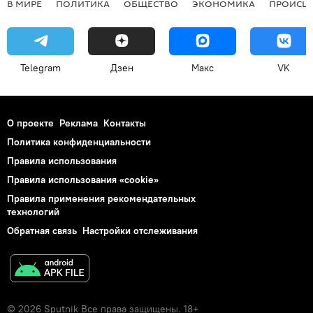
В МИРЕ
ПОЛИТИКА
ОБЩЕСТВО
ЭКОНОМИКА
ПРОИСШ
Telegram
Дзен
Макс
VK
О проекте
Реклама
Контакты
Политика конфиденциальности
Правила использования
Правила использования «cookie»
Правила применения рекомендательных
технологий
Обратная связь
Настройки отслеживания
© 2026 Sputnik Все права защищены. 18+