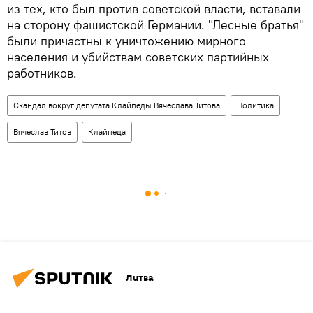
из тех, кто был против советской власти, вставали
на сторону фашистской Германии. "Лесные братья"
были причастны к уничтожению мирного
населения и убийствам советских партийных
работников.
Скандал вокруг депутата Клайпеды Вячеслава Титова
Политика
Вячеслав Титов
Клайпеда
Литва