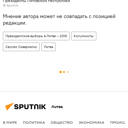
Президенты Литовской Республики
© Sputnik
Мнение автора может не совпадать с позицией
редакции.
Президентские выборы в Литве — 2019
Колумнисты
Саулюс Сквернялис
Литва
Литва
В МИРЕ
ПОЛИТИКА
ОБЩЕСТВО
ЭКОНОМИКА
ПРОИСШ