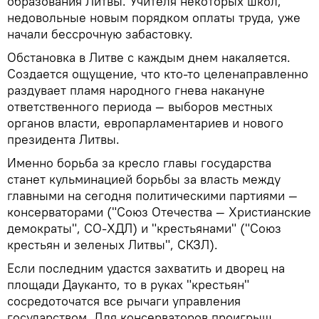
образования Литвы. Учителя некоторых школ,
недовольные новым порядком оплаты труда, уже
начали бессрочную забастовку.
Обстановка в Литве с каждым днем накаляется.
Создается ощущение, что кто-то целенаправленно
раздувает пламя народного гнева накануне
ответственного периода — выборов местных
органов власти, европарламентариев и нового
президента Литвы.
Именно борьба за кресло главы государства
станет кульминацией борьбы за власть между
главными на сегодня политическими партиями —
консерваторами ("Союз Отечества — Христианские
демократы", СО-ХДЛ) и "крестьянами" ("Союз
крестьян и зеленых Литвы", СКЗЛ).
Если последним удастся захватить и дворец на
площади Дауканто, то в руках "крестьян"
сосредоточатся все рычаги управления
государством. Для консерваторов проигрыш