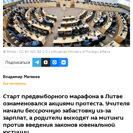
© Photo :
CC BY-NC-SA 2.0 / Lithuanian Ministry of Foreign Affairs
Подписаться
Владимир Матвеев
Все материалы
Старт предвыборного марафона в Литве
ознаменовался акциями протеста. Учителя
начали бессрочную забастовку из-за
зарплат, а родители выходят на митинги
против введения законов ювенальной
юстиции