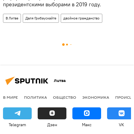
президентскими выборами в 2019 году.
В Литве
Даля Грибаускайте
двойное гражданство
Литва
В МИРЕ
ПОЛИТИКА
ОБЩЕСТВО
ЭКОНОМИКА
ПРОИСШ
Telegram
Дзен
Макс
VK