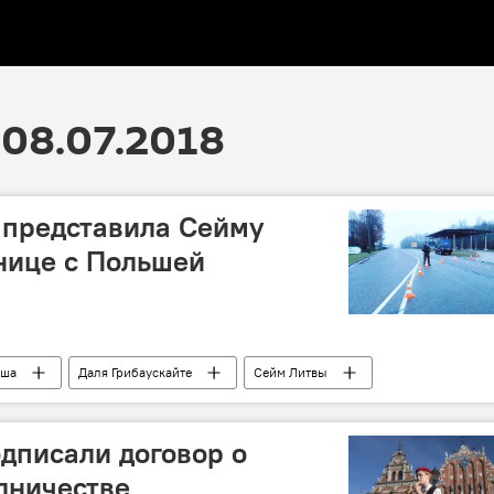
08.07.2018
 представила Сейму
нице с Польшей
ьша
Даля Грибаускайте
Сейм Литвы
дписали договор о
дничестве