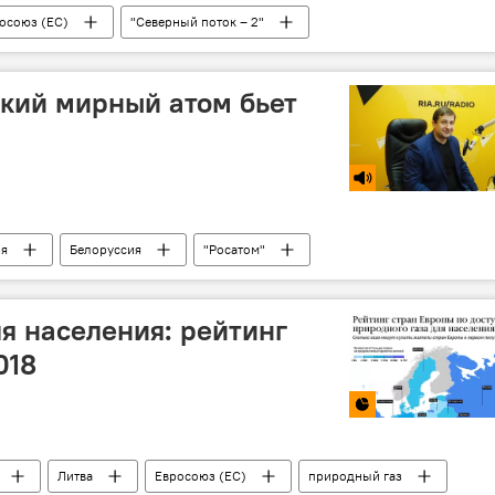
осоюз (ЕС)
"Северный поток – 2"
кий мирный атом бьет
ия
Белоруссия
"Росатом"
ля населения: рейтинг
018
Литва
Евросоюз (ЕС)
природный газ