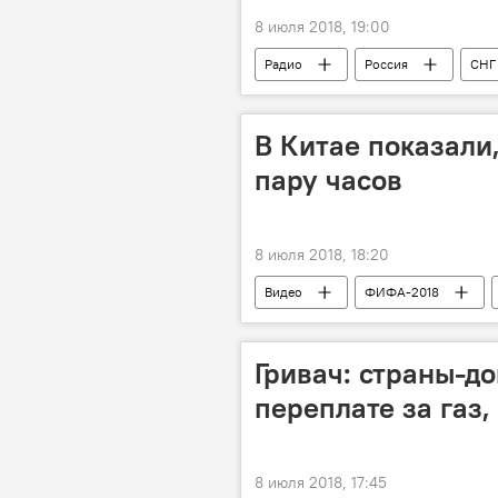
8 июля 2018, 19:00
Радио
Россия
СНГ
В Китае показали
пару часов
8 июля 2018, 18:20
Видео
ФИФА-2018
Лучшие видео о Чемпионате мира по 
ЧМ по футболу — 2018
Гривач: страны-до
переплате за газ,
8 июля 2018, 17:45