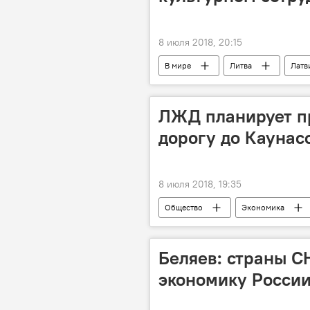
8 июля 2018, 20:15
В мире
Литва
Латв
ЛЖД планирует п
дорогу до Каунас
8 июля 2018, 19:35
Общество
Экономика
Беляев: страны С
экономику Росси