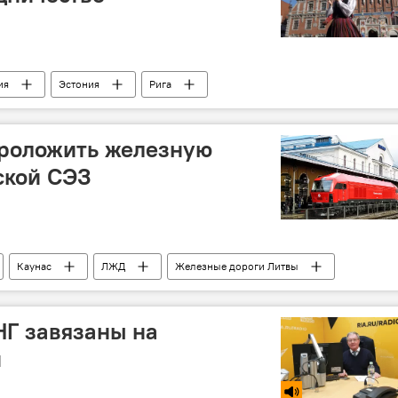
ия
Эстония
Рига
роложить железную
ской СЭЗ
Каунас
ЛЖД
Железные дороги Литвы
НГ завязаны на
и