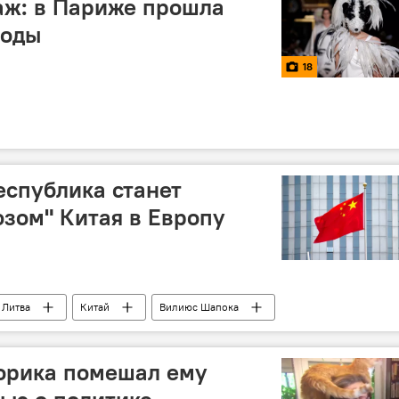
аж: в Париже прошла
моды
18
спублика станет
зом" Китая в Европу
Литва
Китай
Вилиюс Шапока
торика помешал ему