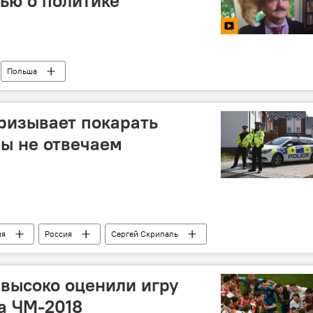
вью о политике
Польша
ризывает покарать
ы не отвечаем
ия
Россия
Сергей Скрипаль
высоко оценили игру
а ЧМ-2018