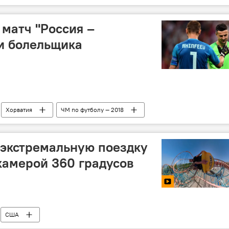
 матч "Россия –
и болельщика
Хорватия
ЧМ по футболу — 2018
 экстремальную поездку
камерой 360 градусов
США