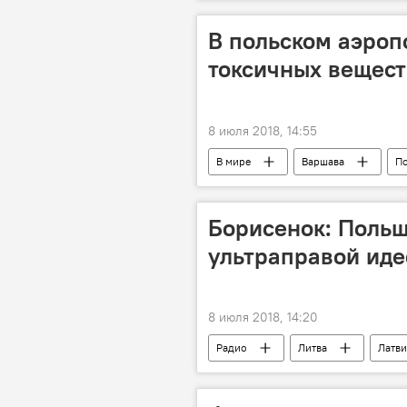
В польском аэроп
токсичных вещес
8 июля 2018, 14:55
В мире
Варшава
П
Борисенок: Польш
ультраправой иде
8 июля 2018, 14:20
Радио
Литва
Латви