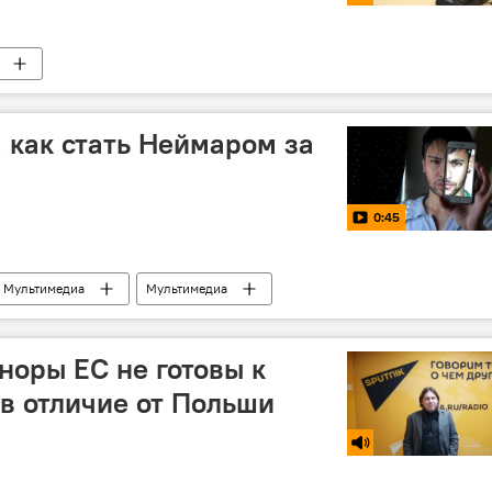
, как стать Неймаром за
0:45
Мультимедиа
Мультимедиа
футболу 2018 в России
Бразилия
Китай
норы ЕС не готовы к
 в отличие от Польши