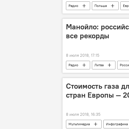
Радио
Польша
Евр
Манойло: российс
все рекорды
8 июля 2018, 17:15
Радио
Литва
Росс
Стоимость газа д
стран Европы — 2
8 июля 2018, 16:35
Мультимедиа
Инфографика