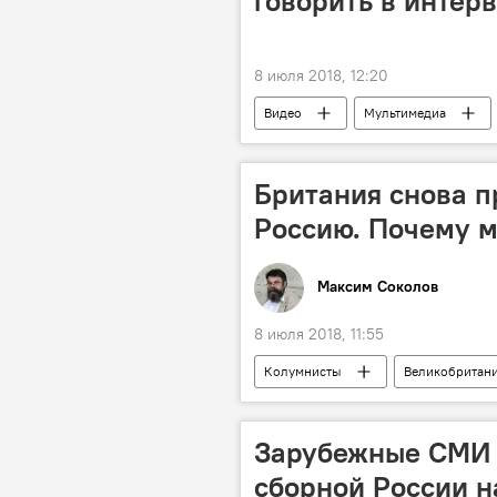
говорить в интер
8 июля 2018, 12:20
Видео
Мультимедиа
Британия снова п
Россию. Почему м
Максим Соколов
8 июля 2018, 11:55
Колумнисты
Великобритан
Юлия Скрипаль
Зарубежные СМИ 
сборной России н