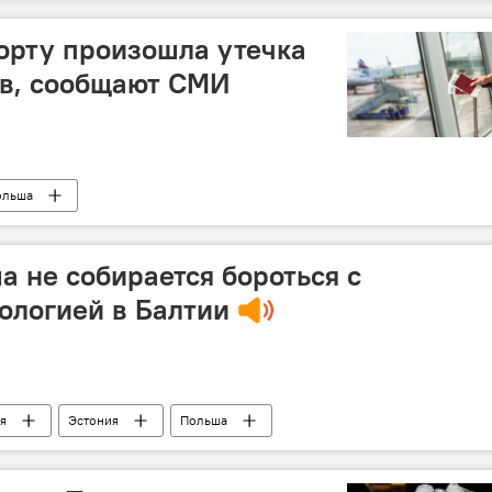
орту произошла утечка
тв, сообщают СМИ
ольша
а не собирается бороться с
ологией в Балтии
я
Эстония
Польша