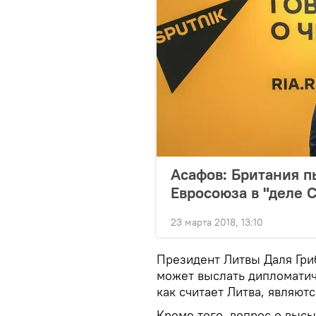
Асафов: Британия п
Евросоюза в "деле 
23 марта 2018, 13:10
Президент Литвы Даля Гриб
может выслать дипломатич
как считает Литва, являют
Кроме того, вопрос о выс