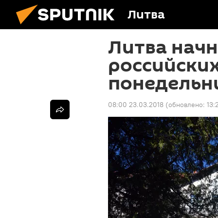
Литва
Литва начн
российских
понедельн
08:00 23.03.2018
(обновлено:
13: