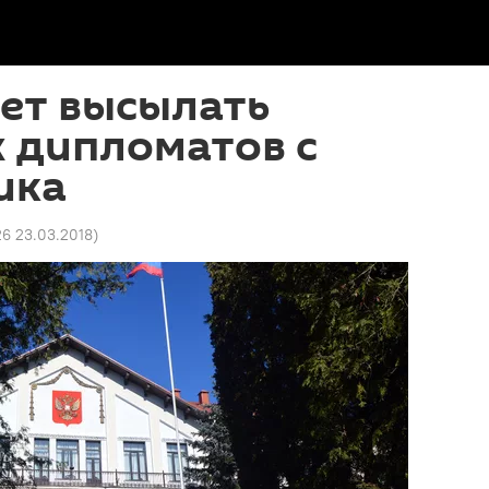
ет высылать
 дипломатов с
ика
26 23.03.2018
)