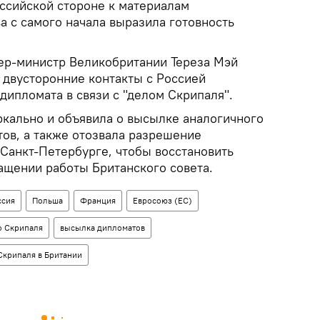
оссийской стороне к материалам
а с самого начала выразила готовность
ер-министр Великобритании Тереза Мэй
 двусторонние контакты с Россией
дипломата в связи с "делом Скрипаля".
ркально и объявила о высылке аналогичного
тов, а также отозвала разрешение
 Санкт-Петербурге, чтобы восстановить
ращении работы Британского совета.
ссия
Польша
Франция
Евросоюз (ЕС)
о Скрипаля
высылка дипломатов
Скрипаля в Британии