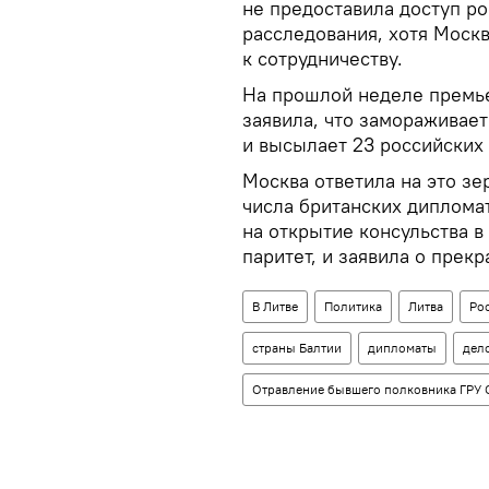
не предоставила доступ р
расследования, хотя Москв
к сотрудничеству.
На прошлой неделе премь
заявила, что замораживает
и высылает 23 российских 
Москва ответила на это зе
числа британских диплома
на открытие консульства в
паритет, и заявила о прек
В Литве
Политика
Литва
Ро
страны Балтии
дипломаты
дел
Отравление бывшего полковника ГРУ 