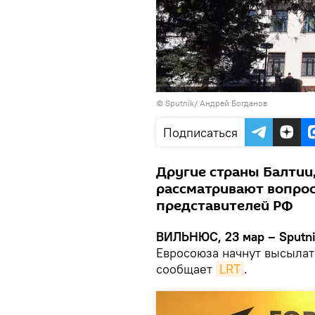
© Sputnik/ Андрей Богданов
Подписаться
Другие страны Балтии
рассматривают вопро
представителей РФ
ВИЛЬНЮС, 23 мар – Sputn
Евросоюза начнут высылат
сообщает
LRT
.