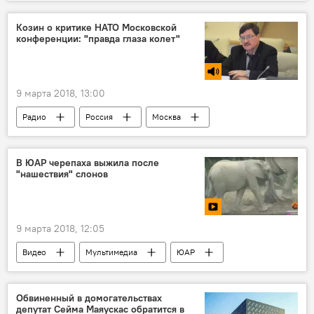
Президентские выборы в Литве — 2019
Литва
Даля Грибаускайте
Козин о критике НАТО Московской
конференции: "правда глаза колет"
Витаутас Ландсбергис
Неринга Венцкене
Дело Неринги Венцкене
9 марта 2018, 13:00
Радио
Россия
Москва
НАТО
В ЮАР черепаха выжила после
"нашествия" слонов
9 марта 2018, 12:05
Видео
Мультимедиа
ЮАР
черепаха
животные
Обвиненный в домогательствах
депутат Сейма Маяускас обратится в