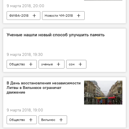
9 марта 2018, 20:00
ФИФА-2018
Новости ЧМ-2018
Сочи
FIFA (ФИФА)
Чемпионат мира по футболу
Ученые нашли новый способ улучшить память
ЧМ по футболу — 2018
ЧМ-2018
9 марта 2018, 19:30
Общество
ученые
сон
В День восстановления независимости
Литвы в Вильнюсе ограничат
движение
9 марта 2018, 19:00
Общество
Вильнюс
День восстановления независимости