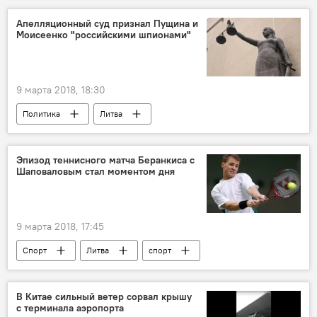
временное ограничение движения
Апелляционный суд признал Пущина и
Моисеенко "российскими шпионами"
Общественный транспорт Вильнюса
9 марта 2018, 18:30
Политика
Литва
Апелляционный суд Литвы
приговор
шпионаж
Эпизод теннисного матча Беранкиса с
Шаповаловым стал моментом дня
9 марта 2018, 17:45
Спорт
Литва
спорт
литовец
В Китае сильный ветер сорвал крышу
с терминала аэропорта