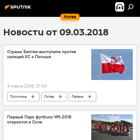
Литва
Новости от 09.03.2018
Страны Балтии выступили против
санкций ЕС к Польше
9 марта 2018, 21:00
Политика
Литва
Латвия
Эстония
Польша
Евросоюз (ЕС)
Саулюс Сквернялис
Марис Кучинскис
Первый Парк футбола ЧМ-2018
откроется в Сочи
Юри Ратас
Матеуш Моравецкий
судебная реформа