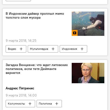
Конфликт Литвы и Белоруссии из-за строительства АЭС
Литва
Польша
Саулюс Сквернялис
В Индонезии дайвер проплыл мимо
толстого слоя мусора
9 марта 2018, 14:25
Видео
Мультимедиа
Индонезия
загрязнение моря
Загадка Венцкене: что ждет литовских
политиков, если тетя Дейманте
вернется
Андрюс Пятринис
9 марта 2018, 14:00
Колумнисты
Политика