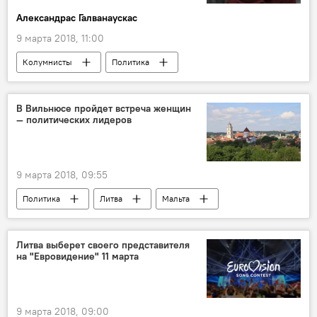
Александрас Галванаускас
9 марта 2018, 11:00
Колумнисты
Политика
Президентские выборы в Литве — 2019
Литва
Раса Юкнявичене
В Вильнюсе пройдет встреча женщин
— политических лидеров
9 марта 2018, 09:55
Политика
Литва
Мальта
Хорватия
Даля Грибаускайте
Литва выберет своего представителя
на "Евровидение" 11 марта
9 марта 2018, 09:00