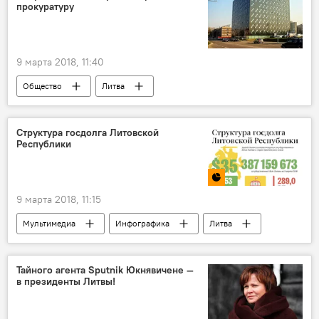
прокуратуру
9 марта 2018, 11:40
Общество
Литва
Прокуратура Литвы
Структура госдолга Литовской
Республики
9 марта 2018, 11:15
Мультимедиа
Инфографика
Литва
госдолг и ВВП Литвы
госдолг
Тайного агента Sputnik Юкнявичене —
в президенты Литвы!