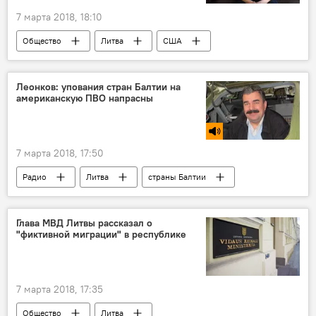
7 марта 2018, 18:10
Общество
Литва
США
Дональд Трамп
Нийоле Садунайте
суд
экстрадиция
Леонков: упования стран Балтии на
американскую ПВО напрасны
Дело Неринги Венцкене
7 марта 2018, 17:50
Радио
Литва
страны Балтии
Алексей Леонков
Глава МВД Литвы рассказал о
"фиктивной миграции" в республике
7 марта 2018, 17:35
Общество
Литва