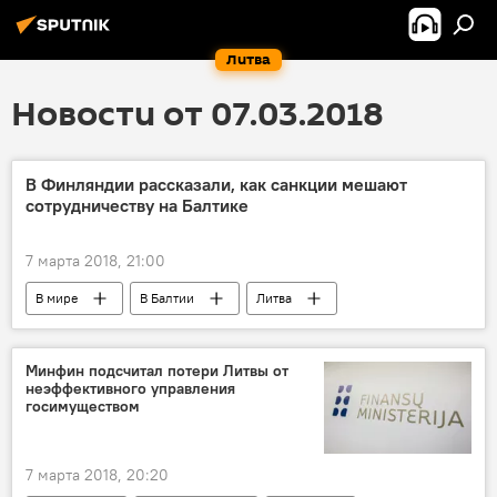
Литва
Новости от 07.03.2018
В Финляндии рассказали, как санкции мешают
сотрудничеству на Балтике
7 марта 2018, 21:00
В мире
В Балтии
Литва
Россия
Балтийское море
Финляндия
Санкции против России
Минфин подсчитал потери Литвы от
неэффективного управления
экология
санкции
госимуществом
7 марта 2018, 20:20