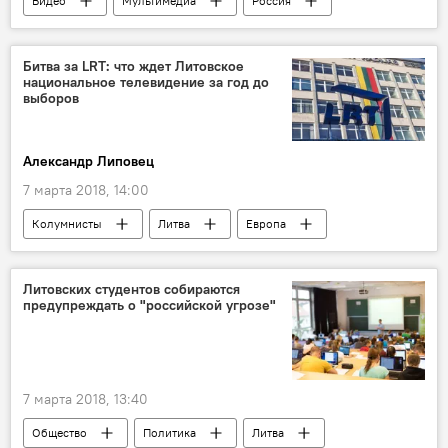
Видео
Мультимедиа
Россия
Сирия
самолет
крушение самолета
Битва за LRT: что ждет Литовское
национальное телевидение за год до
выборов
Александр Липовец
7 марта 2018, 14:00
Колумнисты
Литва
Европа
LRT
Литовских студентов собираются
предупреждать о "российской угрозе"
7 марта 2018, 13:40
Общество
Политика
Литва