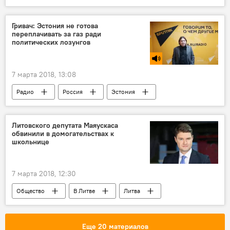
Лауринас Касчюнас
Союз Отечества — Христианские демократы Литвы (СО-ХДЛ)
Гривач: Эстония не готова
переплачивать за газ ради
университет
студенты
политических лозунгов
российская "угроза"
7 марта 2018, 13:08
Радио
Россия
Эстония
СПГ
Литовского депутата Маяускаса
обвинили в домогательствах к
школьнице
7 марта 2018, 12:30
Общество
В Литве
Литва
сексуальные домогательства
Еще 20 материалов