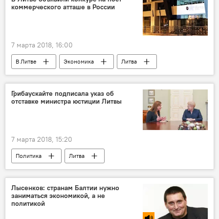
коммерческого атташе в России
7 марта 2018, 16:00
В Литве
Экономика
Литва
Россия
торговля
Грибаускайте подписала указ об
отставке министра юстиции Литвы
7 марта 2018, 15:20
Политика
Литва
Саулюс Сквернялис
Милда Вайнюте
Даля Грибаускайте
Министерство юстиции
Лысенков: странам Балтии нужно
заниматься экономикой, а не
политикой