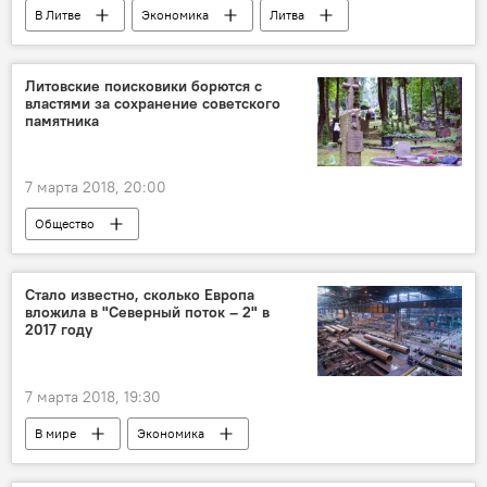
В Литве
Экономика
Литва
Министерство финансов
Госконтроль Литвы
Литовские поисковики борются с
властями за сохранение советского
неэффективное использование имущества
памятника
7 марта 2018, 20:00
Общество
Советские памятники в Балтии и Польше
Литва
Вильнюс
Виктор Орлов
Стало известно, сколько Европа
вложила в "Северный поток – 2" в
"Забытые солдаты" (Užmiršti kareiviai)
2017 году
памятники
советский памятник
7 марта 2018, 19:30
В мире
Экономика
Строительство газопровода "Северный поток - 2"