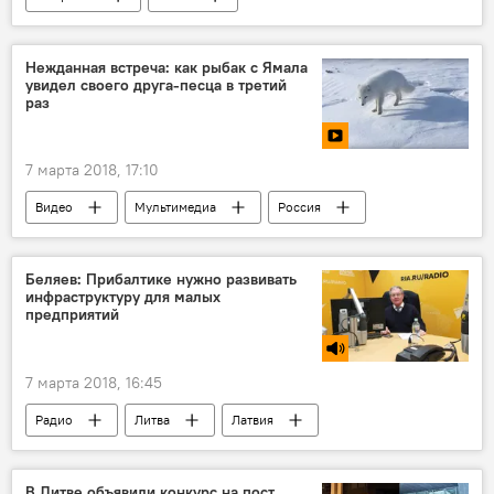
Эймутис Мисюнас
МВД Литвы
миграция
Нежданная встреча: как рыбак с Ямала
увидел своего друга-песца в третий
раз
7 марта 2018, 17:10
Видео
Мультимедиа
Россия
животные
Беляев: Прибалтике нужно развивать
инфраструктуру для малых
предприятий
7 марта 2018, 16:45
Радио
Литва
Латвия
Эстония
страны Балтии
Прибалтика
предприятия
В Литве объявили конкурс на пост