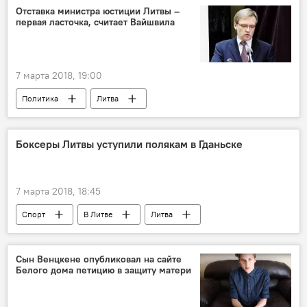
Европа
"Северный поток – 2"
Отставка министра юстиции Литвы –
первая ласточка, считает Вайшвила
7 марта 2018, 19:00
Политика
Литва
Даля Грибаускайте
Министерство юстиции
отставка
Боксеры Литвы уступили полякам в Гданьске
7 марта 2018, 18:45
Спорт
В Литве
Литва
Польша
Сын Венцкене опубликовал на сайте
Белого дома петицию в защиту матери