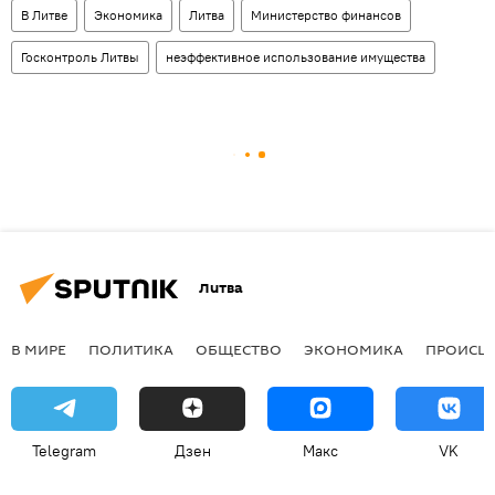
В Литве
Экономика
Литва
Министерство финансов
Госконтроль Литвы
неэффективное использование имущества
Литва
В МИРЕ
ПОЛИТИКА
ОБЩЕСТВО
ЭКОНОМИКА
ПРОИСШ
Telegram
Дзен
Макс
VK