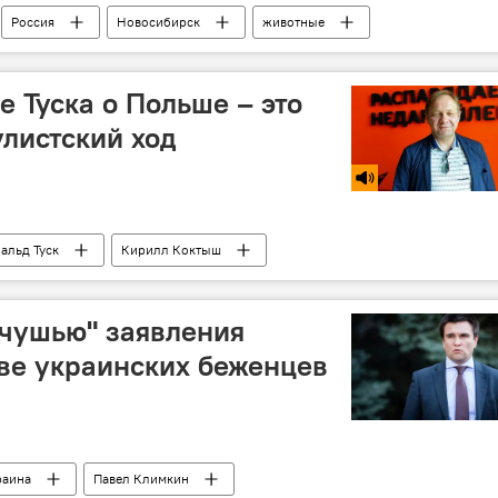
Россия
Новосибирск
животные
е Туска о Польше – это
улистский ход
альд Туск
Кирилл Коктыш
"чушью" заявления
ве украинских беженцев
раина
Павел Климкин