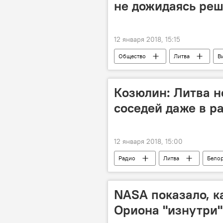
не дожидаясь ре
12 января 2018, 15:15
Общество
Литва
В
импичмент
Козюлин: Литва н
соседей даже в р
12 января 2018, 15:00
Радио
Литва
Бело
Служба охраны государственной гра
литовско-белорусская граница
NASA показало, к
Ориона "изнутри"