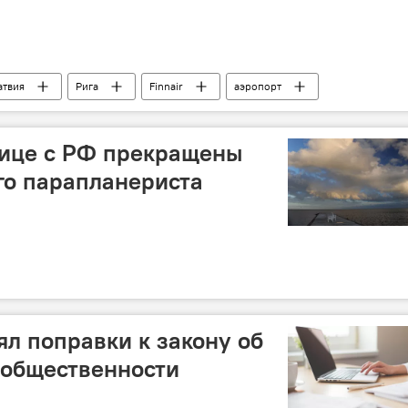
атвия
Рига
Finnair
аэропорт
нице с РФ прекращены
го парапланериста
л поправки к закону об
общественности