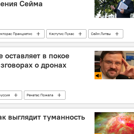
шения Сейма
икторас Пранцкетис
Кястутис Пукас
Сейм Литвы
е оставляет в покое
азговорах о дронах
руссия
Ренатас Пожела
ницы (СОГГ)
беспилотник
государственная граница
ак выглядит туманность