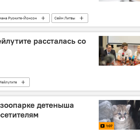
иана Руоките-Йонсон
Сейм Литвы
йлутите рассталась со
Мейлутите
 зоопарке детеныша
осетителям
1:07