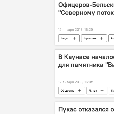
Офицеров-Бельски
"Северному поток
12 января 2018, 16:25
Радио
Германия
Ан
строительство газопровода "Северны
В Каунасе начало
для памятника "В
12 января 2018, 16:05
Общество
Литва
К
Пукас отказался о