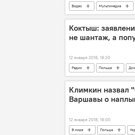
Видео
Мультимедиа
Коктыш: заявлени
не шантаж, а поп
12 января 2018, 18:20
Радио
Польша
Дон
Климкин назвал 
Варшавы о наплы
12 января 2018, 18:00
В мире
Польша
Ук