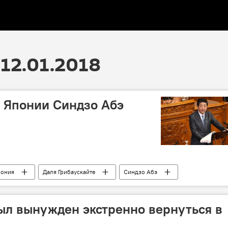
12.01.2018
 Японии Синдзо Абэ
пония
Даля Грибаускайте
Синдзо Абэ
был вынужден экстренно вернуться в