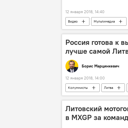
12 января 2018, 14:40
Видео
Мультимедиа
Россия готова к 
лучше самой Лит
Борис Марцинкевич
12 января 2018, 14:00
Колумнисты
Литва
Даля Грибаускайте
БРЭЛЛ
Энергостратегия Литвы и выход из 
Литовский мотого
в MXGP за коман