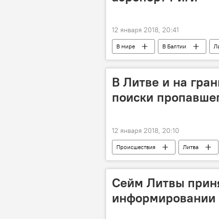
12 января 2018, 20:41
В мире
В Балтии
Л
самолет
В Литве и на гра
поиски пропавше
12 января 2018, 20:10
Происшествия
Литва
Сейм Литвы приня
информировании 