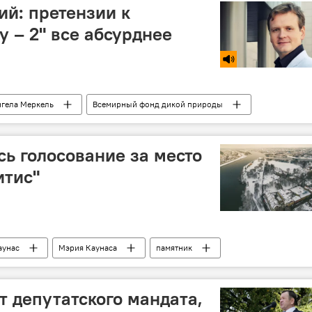
й: претензии к
у – 2" все абсурднее
гела Меркель
Всемирный фонд дикой природы
й поток-2"
"Северный поток – 2"
сь голосование за место
итис"
аунас
Мэрия Каунаса
памятник
т депутатского мандата,