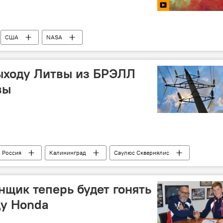
США
NASA
выходу Литвы из БРЭЛЛ
вы
Россия
Калининград
Саулюс Сквернялис
двусторонние отношения
БРЭЛЛ
нщик теперь будет гонять
ду Honda