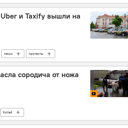
Uber и Taxify вышли на
такси
протесты
пасла сородича от ножа
Китай