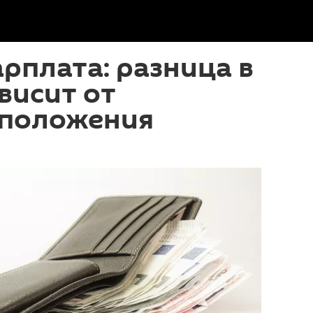
арплата: разница в
висит от
 положения