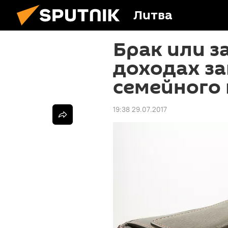
Литва
Брак или з
доходах за
семейного
19:38 29.07.2017