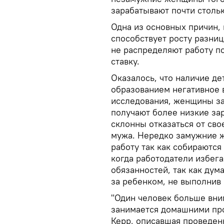
зарабатывают почти столь
Одна из основных причин,
способствует росту разниц
не распределяют работу по
ставку.
Оказалось, что наличие д
образованием негативное 
исследования, женщины з
получают более низкие зар
склонны отказаться от св
мужа. Нередко замужние 
работу так как собираются
когда работодатели избе
обязанностей, так как дум
за ребенком, не выполнив 
"Один человек больше вним
занимается домашними про
Керр, описавшая проведен