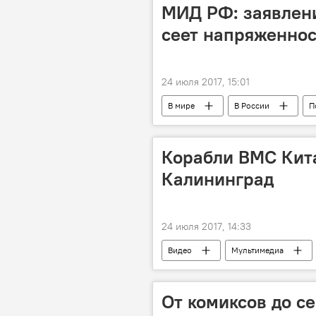
налог на сахар в Литве
стра
МИД РФ: заявлени
сеет напряженнос
24 июля 2017, 15:01
В мире
В России
П
Михаил Ульянов
МИД РФ
Корабли ВМС Кита
Калининград
24 июля 2017, 14:33
Видео
Мультимедиа
От комиксов до се