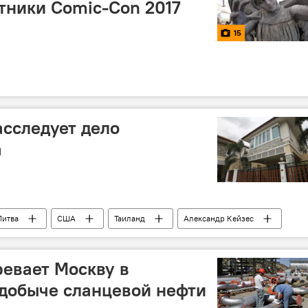
тники Comic-Con 2017
15
сследует дело
а
Литва
США
Таиланд
Александр Кейзес
евает Москву в
добыче сланцевой нефти