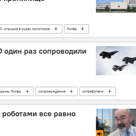
: игрушка в руках политиков
Литва
ще
отработанное ядерное топливо
контейнер
 один раз сопроводили
ороны Литвы
сопровождение
истребители
и роботами все равно