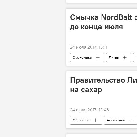
лазерные технологии
Смычка NordBalt с
до конца июля
24 июля 2017, 16:11
Экономика
Литва
смычка Nordbalt
Правительство Ли
на сахар
24 июля 2017, 15:43
Общество
Аналитика
Союз крестьян и зеленых Литвы (СК