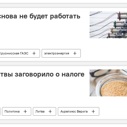
нова не будет работать
Круонисская ГАЭС
электроэнергия
твы заговорило о налоге
Политика
Литва
Аурелиюс Верига
ЗЛ)
Министерство здравоохранения