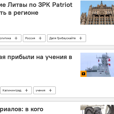
нные налоги в Литве
налог на дождь в Литве
е Литвы по ЗРК Patriot
ть в регионе
олитика
Россия
Даля Грибаускайте
Tobruq legacy-2017
ЗРК Patriot
я прибыли на учения в
Калининград
учения
риалов: в кого