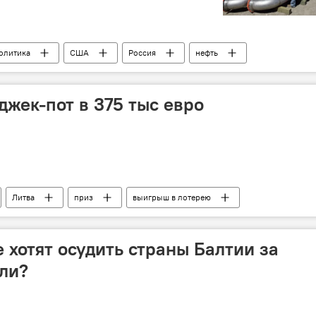
олитика
США
Россия
нефть
джек-пот в 375 тыс евро
Литва
приз
выигрыш в лотерею
 хотят осудить страны Балтии за
ли?