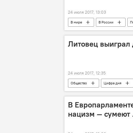
24 июля 2017, 13:03
В мире
В России
П
экология
Литовец выиграл 
24 июля 2017, 12:35
Общество
Цифра дня
джек-пот
В Европарламенте
нацизм — сумеют 