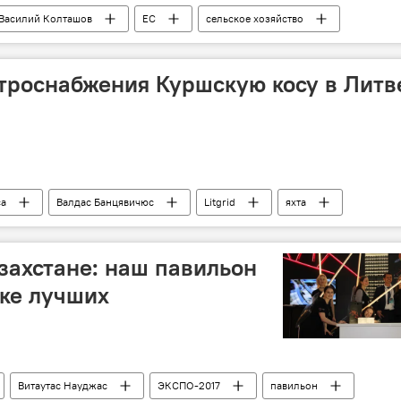
Василий Колташов
ЕС
сельское хозяйство
троснабжения Куршскую косу в Литв
са
Валдас Банцявичюс
Litgrid
яхта
захстане: наш павильон
тке лучших
Витаутас Науджас
ЭКСПО-2017
павильон