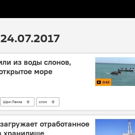
24.07.2017
ли из воды слонов,
 открытое море
0:42
Шри-Ланка
слон
загружает отработанное
в хранилище