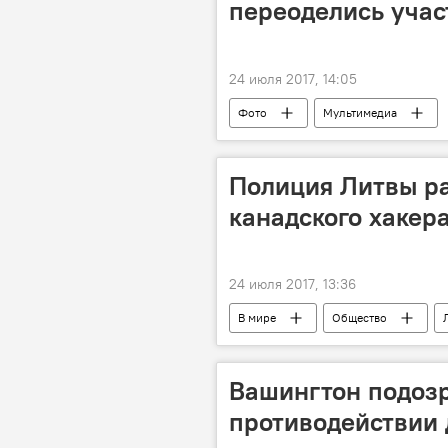
переоделись учас
24 июля 2017, 14:05
Фото
Мультимедиа
Полиция Литвы ра
канадского хакер
24 июля 2017, 13:36
В мире
Общество
AlphaBay
полиция
Вашингтон подозр
противодействии 