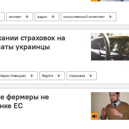
эксперт
радио
искусственный интеллект
жании страховок на
ваты украинцы
Марюс Навицкас
Regitrа
страховка
ие фермеры не
нке ЕС