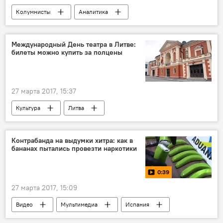
Колумнисты
Аналитика
Экономика
Молочная отрасль Литвы
Литва
молочная продукция
Международный День театра в Литве:
билеты можно купить за полцены
молочный сектор Литвы
27 марта 2017, 15:37
Культура
Литва
Международный день театра
билет
полцены
Контрабанда на выдумки хитра: как в
бананах пытались провезти наркотики
0:39
27 марта 2017, 15:09
Видео
Мультимедиа
Испания
контрабанда
наркотики
банан