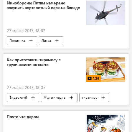
Минобороны Литвы намерено
закупить вертолетный парк на Западе
27 марта 2017, 18:37
Политика
Литва
Раймундас Кароблис
Минобороны Литвы
ВВС Литвы
вертолет
Ми-8Т
Как приготовить тирамису с
грузинскими нотками
Скандал с ремонтом литовских вертолетов в России
1:28
27 марта 2017, 18:07
Видеоклуб
Мультимедиа
тирамису
рецепт
видео-рецепт
Почти что даром