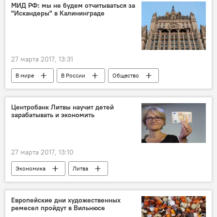
спорт
Istanbul Photo Awards
МИД РФ: мы не будем отчитываться за
"Искандеры" в Калининграде
27 марта 2017, 13:31
В мире
В России
Общество
Россия
Андрей Келин
НАТО
"Искандеры"
Центробанк Литвы научит детей
зарабатывать и экономить
27 марта 2017, 13:10
Экономика
Литва
Витас Василяускас
Центробанк Литвы
Неделя финансового образования детей
Европейские дни художественных
ремесел пройдут в Вильнюсе
финансирование
экономия