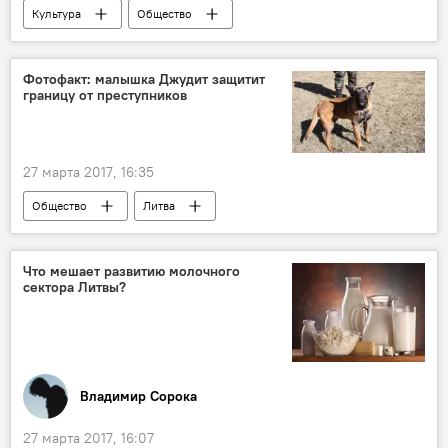
Культура
Общество
Каунас — вторая столица Литвы
Каунас
Военный музей Витаутаса Великого
Фотофакт: малышка Джудит защитит
границу от преступников
"Сеятель звезд"
"Акценты Каунаса"
27 марта 2017, 16:35
Общество
Литва
служебная собака
граница
контрабанда
преступники
Что мешает развитию молочного
сектора Литвы?
бельгийская овчарка
фотофакт
Белый клык, острый нюх: служебные собаки Литвы
Владимир Сорока
27 марта 2017, 16:07