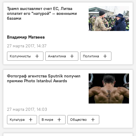
Трамп выставляет счет ЕС, Литва
оплатит его "натурой" — военными
базами
Владимир Матвеев
27 марта 2017, 14:37
Колумнисты
Аналитика
Политика
В мире
Литва
США
Линас Линкявичюс
Даля Грибаускайте
Фотограф агентства Sputnik получил
премию Photo Istanbul Awards
Дональд Трамп
НАТО
расходы на оборонку
27 марта 2017, 14:03
Культура
В мире
Общество
Алексей Филлиппов
конкурс