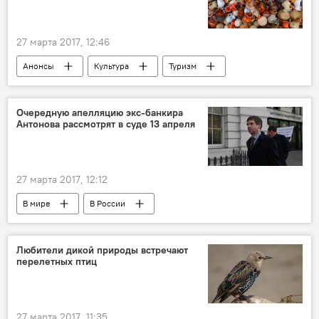
27 марта 2017, 12:46
Анонсы
Культура
Туризм
Вильнюс
Европейские дни художественных ремесел
Очередную апелляцию экс-банкира
Антонова рассмотрят в суде 13 апреля
выставка
лекция
ремесленники
народное ремесло
мастерская
27 марта 2017, 12:12
В мире
В России
Банкир и национализация
Россия
Владимир Антонов
Snoras
суд
Любители дикой природы встречают
перелетных птиц
жалоба
иск
27 марта 2017, 11:35