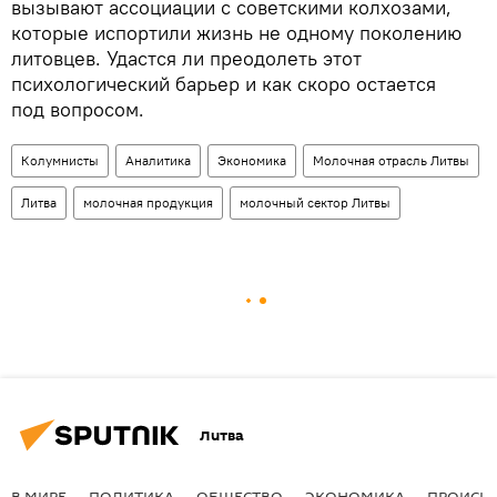
вызывают ассоциации с советскими колхозами,
которые испортили жизнь не одному поколению
литовцев. Удастся ли преодолеть этот
психологический барьер и как скоро остается
под вопросом.
Колумнисты
Аналитика
Экономика
Молочная отрасль Литвы
Литва
молочная продукция
молочный сектор Литвы
Литва
В МИРЕ
ПОЛИТИКА
ОБЩЕСТВО
ЭКОНОМИКА
ПРОИСШ