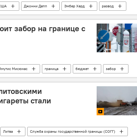
США
Джонни Депп
Эмбер Херд
развод
оит забор на границе с
ймутис Мисюнас
граница
бюджет
забор
: Калининград
Забор на литовско-российской границе
литовскими
игареты стали
Литва
Служба охраны государственной границы (СОГГ)