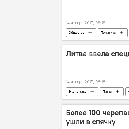
14 января 2017, 09:19
Общество
Политика
Раймундас Кароблис
Ремиг
НАТО
коррупция
Литва ввела спец
Национальная стратегия безопаснос
авиасообщение
"Прямая реч
14 января 2017, 08:18
Экономика
Литва
IT-компании
Более 100 черепа
ушли в спячку