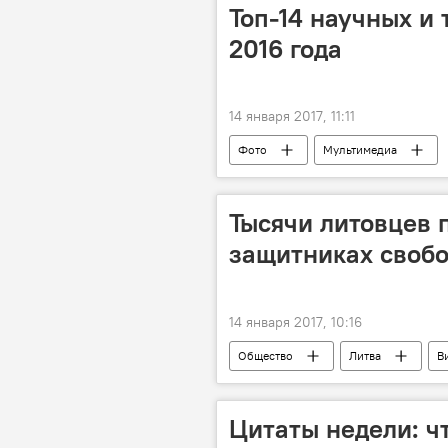
Образование в Литве: есть ли чему п
Топ-14 научных и
2016 года
14 января 2017, 11:11
Фото
Мультимедиа
Тысячи литовцев 
защитниках своб
14 января 2017, 10:16
Общество
Литва
В
Вильнюсская телебашня
заб
Цитаты недели: ч