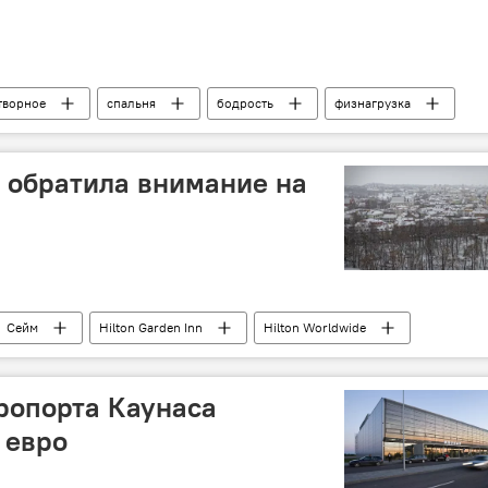
творное
спальня
бодрость
физнагрузка
n обратила внимание на
Сейм
Hilton Garden Inn
Hilton Worldwide
ропорта Каунаса
 евро