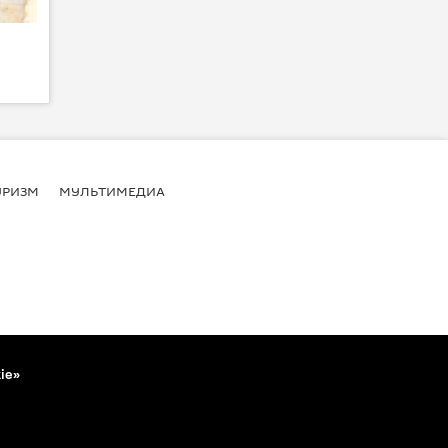
УРИЗМ
МУЛЬТИМЕДИА
ie»