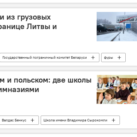
и из грузовых
ранице Литвы и
Государственный пограничный комитет Беларуси
фуры
"Лаворишкес"
"Бенякони"
ом и польском: две школы
гимназиями
Валдас Бенкус
Школа имени Владимира Сырокомли
школа
гимназия