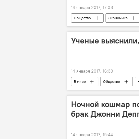
14 января 2017, 17:03
Общество
Экономика
аэропорт
перелеты
Каунас — вторая столица Литвы
Ученые выяснили,
14 января 2017, 16:30
В мире
Общество
Кевин Маккиган
Калифорни
"Аполлон-14"
космический 
Ночной кошмар по
брак Джонни Деп
14 января 2017, 15:44