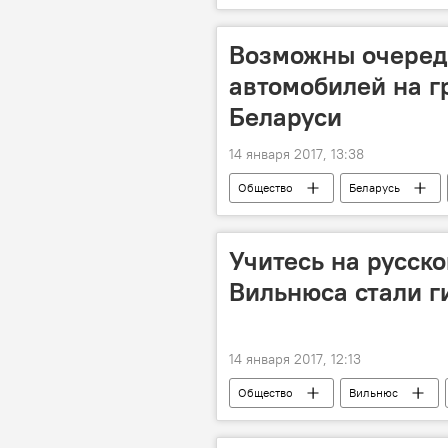
сигареты
Возможны очеред
автомобилей на г
Беларуси
14 января 2017, 13:38
Общество
Беларусь
очередь
"Котловка"
Дела приграничные: Белоруссия
Учитесь на русск
Вильнюса стали 
14 января 2017, 12:13
Общество
Вильнюс
Школа имени Иоахима Лелевеля