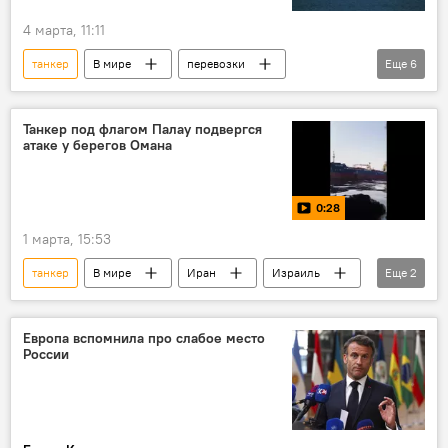
4 марта, 11:11
танкер
В мире
перевозки
Еще
6
грузоперевозки
Украина
Россия
диверсия
энергетика
Танкер под флагом Палау подвергся
атаке у берегов Омана
Средиземное море
0:28
1 марта, 15:53
танкер
В мире
Иран
Израиль
Еще
2
Удары США и Израиля по Ирану
США
Европа вспомнила про слабое место
России