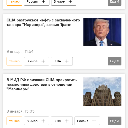
танкер
Россия
В мире
Еще
4
Мария Захарова
МИД РФ
США
торговля
США разгружают нефть с захваченного
танкера "Маринера", заявил Трамп
9 января, 11:54
танкер
В мире
США
Еще
3
Дональд Трамп
торговля
Политика
В МИД РФ призвали США прекратить
незаконные действия в отношении
"Маринеры"
8 января, 15:05
танкер
В мире
США
Россия
Еще
3