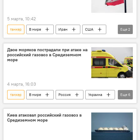
5 марта, 10:42
танкер
В мире
Иран
США
Еще
2
Политика
удар
Двое моряков пострадали при атаке на
российский газовоз в Средиземном
море
4 марта, 16:03
танкер
В мире
Россия
Украина
Еще
6
перевозки
грузоперевозки
Средиземное море
газ
Киев атаковал российский газовоз в
Средиземном море
природный газ
энергетика