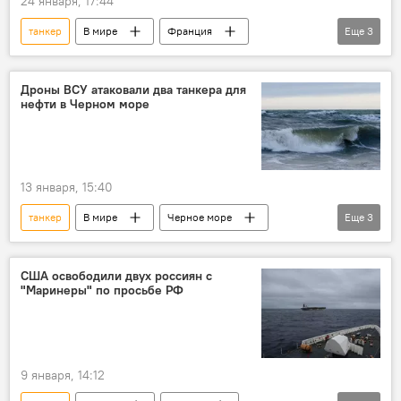
24 января, 17:44
танкер
В мире
Франция
Еще
3
Эммануэль Макрон
Политика
Россия
Дроны ВСУ атаковали два танкера для
нефти в Черном море
13 января, 15:40
танкер
В мире
Черное море
Еще
3
ВСУ
Украина
дрон
Казахстан
США освободили двух россиян с
"Маринеры" по просьбе РФ
9 января, 14:12