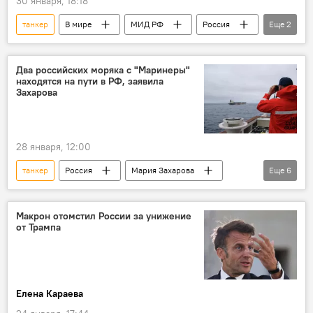
30 января, 18:18
танкер
В мире
МИД РФ
Россия
Еще
2
Мария Захарова
Франция
Два российских моряка с "Маринеры"
находятся на пути в РФ, заявила
Захарова
28 января, 12:00
танкер
Россия
Мария Захарова
Еще
6
МИД РФ
Общество
США
экипаж
россияне
Макрон отомстил России за унижение
от Трампа
граждане России
Елена Караева