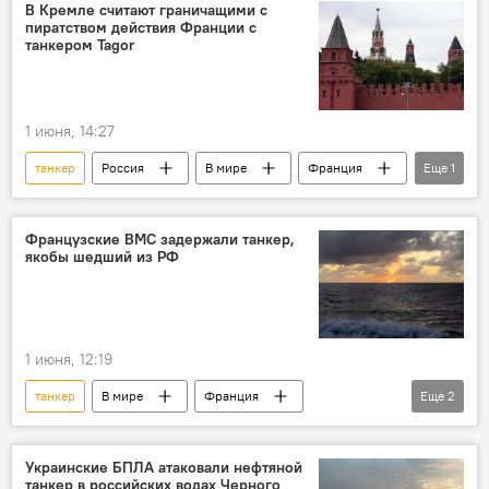
Мария Захарова
В Кремле считают граничащими с
пиратством действия Франции с
танкером Tagor
1 июня, 14:27
танкер
Россия
В мире
Франция
Еще
1
Дмитрий Песков
Французские ВМС задержали танкер,
якобы шедший из РФ
1 июня, 12:19
танкер
В мире
Франция
Еще
2
Россия
Эммануэль Макрон
Атлантический океан
Украинские БПЛА атаковали нефтяной
танкер в российских водах Черного