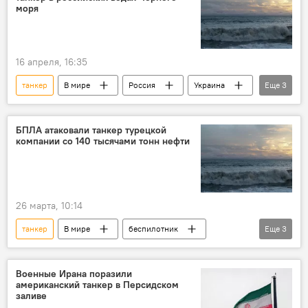
моря
16 апреля, 16:35
танкер
В мире
Россия
Украина
Еще
3
Черное море
теракт
Общество
БПЛА атаковали танкер турецкой
компании со 140 тысячами тонн нефти
26 марта, 10:14
танкер
В мире
беспилотник
Еще
3
Турция
нефть
Черное море
Военные Ирана поразили
американский танкер в Персидском
заливе