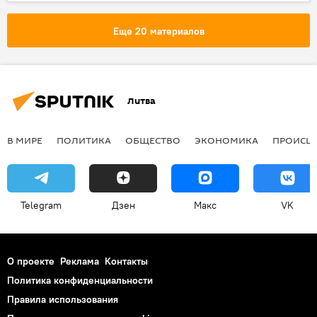
торговля
МИД РФ
Политика
Еще 20 материалов
Литва
В МИРЕ
ПОЛИТИКА
ОБЩЕСТВО
ЭКОНОМИКА
ПРОИСШ
Telegram
Дзен
Макс
VK
О проекте
Реклама
Контакты
Политика конфиденциальности
Правила использования