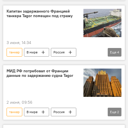
Спецоперация России по защите Донбасса
Россия
ВСУ
Украина
Капитан задержанного Францией
танкера Tagor помещен под стражу
нефть
Черное море
В мире
Казахстан
3 июня, 14:34
танкер
В мире
Россия
Еще
4
Франция
МИД РФ
Политика
Общество
арест
МИД РФ потребовал от Франции
данные по задержанию судна Tagor
2 июня, 09:56
танкер
В мире
Россия
Еще
2
Франция
МИД РФ