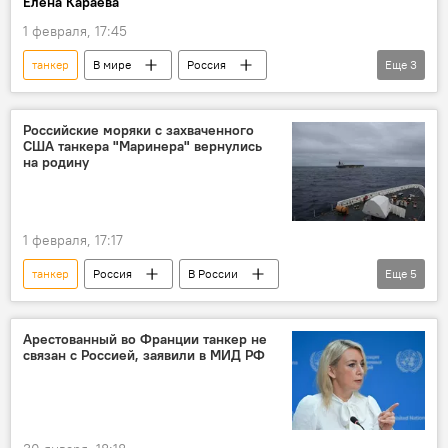
Елена Караева
1 февраля, 17:45
танкер
В мире
Россия
Еще
3
Франция
Эммануэль Макрон
Политика
торговля
Российские моряки с захваченного
США танкера "Маринера" вернулись
на родину
1 февраля, 17:17
танкер
Россия
В России
Еще
5
Общество
США
экипаж
россияне
граждане России
Арестованный во Франции танкер не
связан с Россией, заявили в МИД РФ