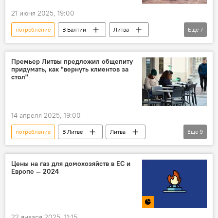
21 июня 2025, 19:00
потребление
В Балтии
Литва
Еще
7
Латвия
Эстония
Евросоюз (ЕС)
Евростат
финансы
Экономика
Премьер Литвы предложил общепиту
придумать, как "вернуть клиентов за
Общество
стол"
14 апреля 2025, 19:00
потребление
В Литве
Литва
Еще
9
Общество
Экономика
питание
ресторан
кафе
Гинтаутас Палуцкас
Цены на газ для домохозяйств в ЕС и
Европе — 2024
бизнес
налоги
Налоговая реформа в Литве
22 января 2025, 11:15