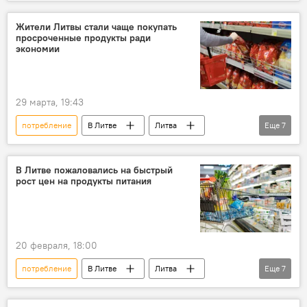
Общество
Борьба с ростом цен на топливо в Литве
Жители Литвы стали чаще покупать
просроченные продукты ради
топливо
цены на топливо
экономии
привычка
финансы
29 марта, 19:43
потребление
В Литве
Литва
Еще
7
Общество
продукты
продукты питания
пишевые продукты
В Литве пожаловались на быстрый
рост цен на продукты питания
магазины
покупки
экономия
20 февраля, 18:00
потребление
В Литве
Литва
Еще
7
продукты питания
инфляция