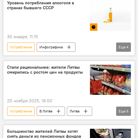
рост цен
Общество
Уровень потребления алкоголя в
странах бывшего СССР
цены на продовольствие
Экономика
стоимость
30 января, 11:15
потребление
Инфографика
Еще
4
Мультимедиа
алкоголь
потребление алкоголя в Литве
Балтия
Стали рациональнее: жители Литвы
смирились с ростом цен на продукты
Литва
20 ноября 2025, 18:00
потребление
В Литве
Литва
Еще
6
Общество
Экономика
продукты питания
финансы
Большинство жителей Литвы хотят
снять деньги из пенсионных фондов