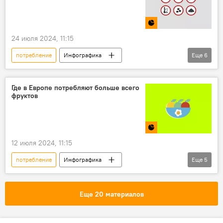
24 июля 2024, 11:15
потребление
Инфографика
Еще
6
Мультимедиа
табак
курение
Европа
ЕС
Балтия
Литва
Где в Европе потребляют больше всего
фруктов
12 июля 2024, 11:15
потребление
Инфографика
Еще
5
Мультимедиа
фрукты
Европа
ЕС
Балтия
Литва
Еще 20 материалов