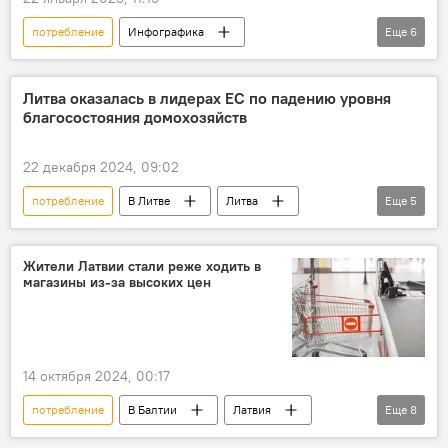
потребление
Инфографика
Еще
6
Мультимедиа
газ
цены на газ
Европа
ЕС
Балтия
Литва
Литва оказалась в лидерах ЕС по падению уровня
благосостояния домохозяйств
22 декабря 2024, 09:02
потребление
В Литве
Литва
Еще
5
Общество
Экономика
Евростат
Евросоюз (ЕС)
Уровень благосостояния
Жители Латвии стали реже ходить в
магазины из-за высоких цен
14 октября 2024, 00:17
потребление
В Балтии
Латвия
Еще
8
экономика
Экономика
цены