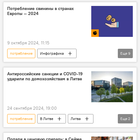
магазины
Общество
покупки
Потребление свинины в странах
Европы — 2024
инфляция
рост цен
9 октября 2024, 11:15
потребление
Инфографика
Еще
9
Мультимедиа
свинина
мясо
продукты
продукты питания
Антироссийские санкции и COVID-19
ударили по домохозяйствам в Литве
пишевые продукты
ЕС
Европа
Балтия
Литва
24 сентября 2024, 19:00
потребление
В Литве
Литва
Еще
2
Экономика
цены
Попали в ценовую спираль: в Сейме