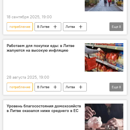
18 сентября 2025, 19:00
потребление
В Литве
Литва
Еще
8
Экономика
экономика
финансы
пенсии
Общество
Работаем для покупки еды: в Литве
жалуются на высокую инфляцию
пенсионная система
пенсионный фонд
инфляция
28 августа 2025, 19:00
потребление
В Литве
Литва
Еще
8
Экономика
финансы
инфляция
рост цен
Общество
цены
Уровень благосостояния домохозяйств
в Литве оказался ниже среднего в ЕС
продукты питания
цены на продовольствие