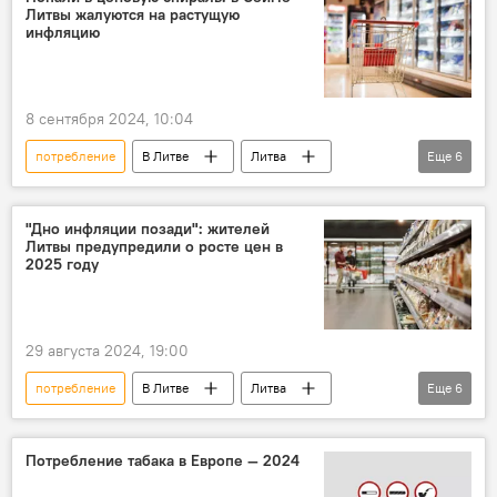
Литвы жалуются на растущую
инфляцию
8 сентября 2024, 10:04
потребление
В Литве
Литва
Еще
6
Сейм Литвы
Екатерина Рояка
Экономика
экономика
инфляция
"Дно инфляции позади": жителей
Литвы предупредили о росте цен в
рост цен
2025 году
29 августа 2024, 19:00
потребление
В Литве
Литва
Еще
6
экономика
Экономика
инфляция
рост цен
банк SEB
прогноз
Потребление табака в Европе — 2024