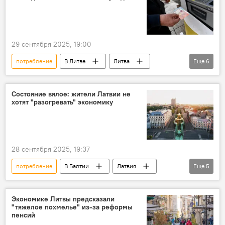
экономия
цены
29 сентября 2025, 19:00
потребление
В Литве
Литва
Еще
6
Общество
Экономика
финансы
пенсии
пенсионная система
Состояние вялое: жители Латвии не
хотят "разогревать" экономику
пенсионный фонд
28 сентября 2025, 19:37
потребление
В Балтии
Латвия
Еще
5
Политика
Общество
экономика
Экономика
финансы
Экономике Литвы предсказали
"тяжелое похмелье" из-за реформы
пенсий