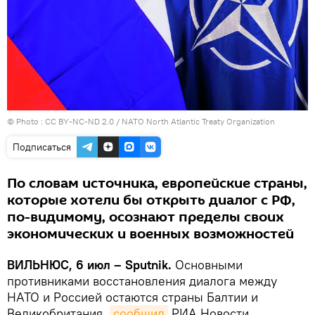
© Photo :
CC BY-NC-ND 2.0 / NATO North Atlantic Treaty Organization
Подписаться
По словам источника, европейские страны,
которые хотели бы открыть диалог с РФ,
по-видимому, осознают пределы своих
экономических и военных возможностей
ВИЛЬНЮС, 6 июл – Sputnik.
Основными
противниками восстановления диалога между
НАТО и Россией остаются страны Балтии и
Великобритания,
сообщил
РИА Новости