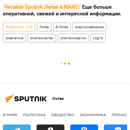
Читайте Sputnik Литва в MAКС!
Еще больше
оперативной, свежей и интересной информации.
Энергетика. LIVE
Литва
В Литве
энергоснабжение
энергетика
электричество
электроэнергия
Litgrid
Литва
В МИРЕ
ПОЛИТИКА
ОБЩЕСТВО
ЭКОНОМИКА
ПРОИСШ