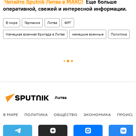
Читайте Sputnik Литва в MAКС!
Еще больше
оперативной, свежей и интересной информации.
В мире
Германия
Литва
ФРГ
Немецкая военная бригада в Литве
немецкие военные
Политика
Литва
В МИРЕ
ПОЛИТИКА
ОБЩЕСТВО
ЭКОНОМИКА
ПРОИСШ