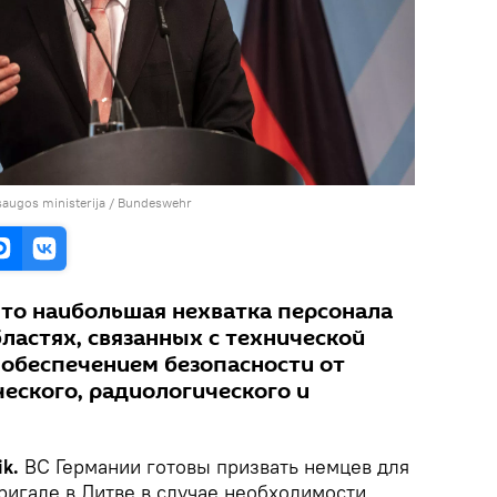
saugos ministerija / Bundeswehr
что наибольшая нехватка персонала
ластях, связанных с технической
 обеспечением безопасности от
еского, радиологического и
ik.
ВС Германии готовы призвать немцев для
ригаде в Литве в случае необходимости,