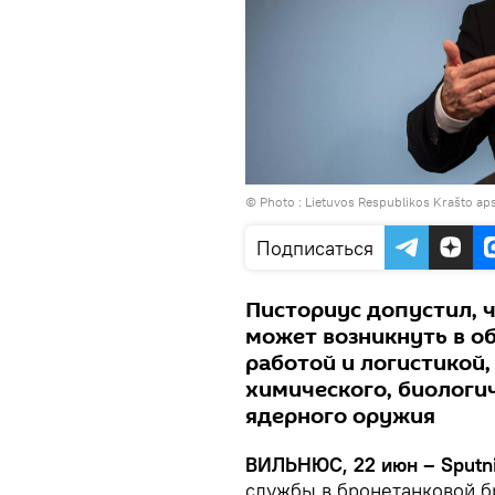
© Photo :
Lietuvos Respublikos Krašto ap
Подписаться
Писториус допустил, 
может возникнуть в об
работой и логистикой,
химического, биологич
ядерного оружия
ВИЛЬНЮС, 22 июн – Sputn
службы в бронетанковой б