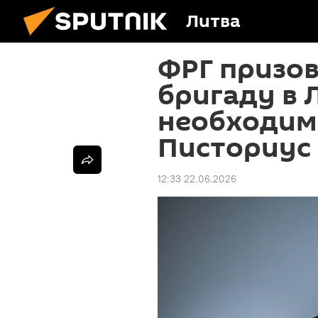
Литва
ФРГ призов
бригаду в 
необходимо
Писториус
12:33 22.06.2026