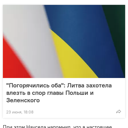
"Погорячились оба": Литва захотела
влезть в спор главы Польши и
Зеленского
23 июня, 18:08
При этом Науседа напомнил, что в настоящее