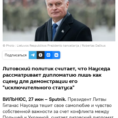
© Photo :
Lietuvos Respublikos Prezidento kanceliarija / Robertas Dačkus
Подписаться
Литовский политик считает, что Науседа
рассматривает дипломатию лишь как
сцену для демонстрации его
"исключительного статуса"
ВИЛЬНЮС, 27 июн – Sputnik.
Президент Литвы
Гитанас Науседа тешит свое самолюбие и чувство
собственной важности за счет конфликта между
Польшей и Украиной, считает литовский дипломат,