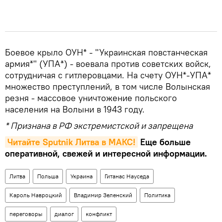
Боевое крыло ОУН* - "Украинская повстанческая
армия*" (УПА*) - воевала против советских войск,
сотрудничая с гитлеровцами. На счету ОУН*-УПА*
множество преступлений, в том числе Волынская
резня - массовое уничтожение польского
населения на Волыни в 1943 году.
* Признана в РФ экстремистской и запрещена
Читайте Sputnik Литва в MAКС!
Еще больше
оперативной, свежей и интересной информации.
Литва
Польша
Украина
Гитанас Науседа
Кароль Навроцкий
Владимир Зеленский
Политика
переговоры
диалог
конфликт