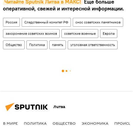
Читайте Sputnik Литва в MAКС!
Еще больше
оперативной, свежей и интересной информации.
Россия
Следственный комитет РФ
снос советских памятников
захоронение советских воинов
советские военные
Европа
Общество
Политика
память
уголовная ответственность
Литва
В МИРЕ
ПОЛИТИКА
ОБЩЕСТВО
ЭКОНОМИКА
ПРОИСШ