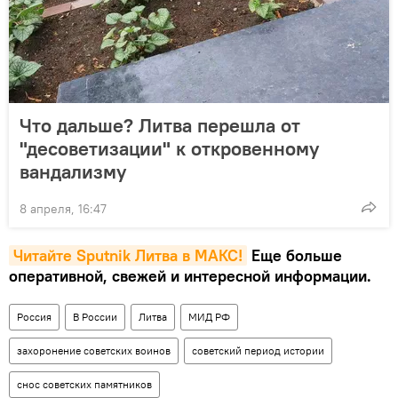
Что дальше? Литва перешла от
"десоветизации" к откровенному
вандализму
8 апреля, 16:47
Читайте Sputnik Литва в MAКС!
Еще больше
оперативной, свежей и интересной информации.
Россия
В России
Литва
МИД РФ
захоронение советских воинов
советский период истории
снос советских памятников